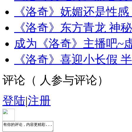
《洛奇》妩媚还是性感
《洛奇》东方青龙 神
成为《洛奇》主播吧~
《洛奇》喜迎小长假 
评论（
人参与评论）
登陆
|
注册