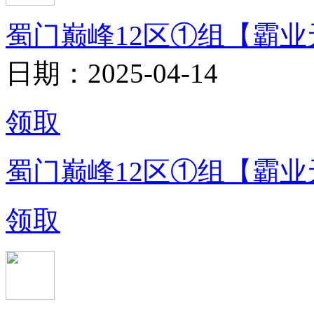
蜀门巅峰12区①组【霸业
日期：2025-04-14
领取
蜀门巅峰12区①组【霸业
领取