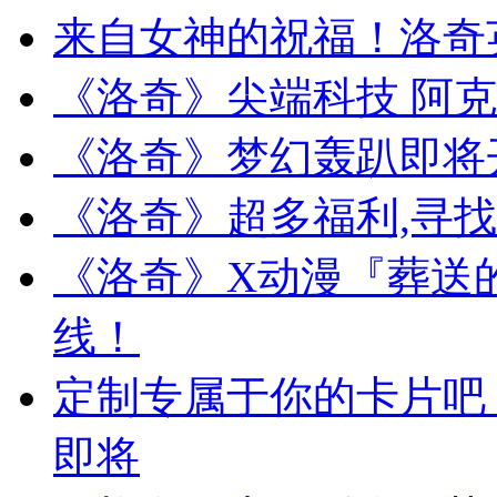
来自女神的祝福！洛奇
《洛奇》尖端科技 阿
《洛奇》梦幻轰趴即将
《洛奇》超多福利,寻
《洛奇》X动漫『葬送
线！
定制专属于你的卡片吧
即将