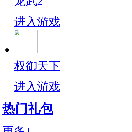
龙武2
进入游戏
权御天下
进入游戏
热门礼包
更多+