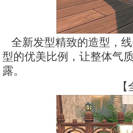
全新发型精致的造型，线
型的优美比例，让整体气
露。
【