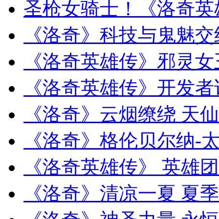
圣枪女骑士！《洛奇英雄
《洛奇》科技与鬼魅交
《洛奇英雄传》邪灵女
《洛奇英雄传》开发者访
《洛奇》云烟缭绕 天
《洛奇》格伦贝尔纳-太
《洛奇英雄传》 英雄
《洛奇》清凉一夏 夏