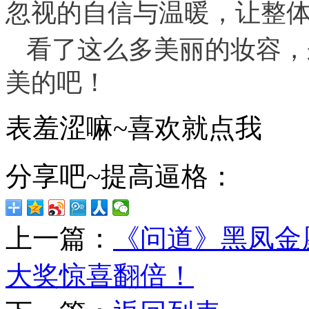
忽视的自信与温暖，让整
看了这么多美丽的妆容，
美的吧！
表羞涩嘛~喜欢就点我
分享吧~提高逼格：
上一篇：
《问道》黑凤金
大奖惊喜翻倍！