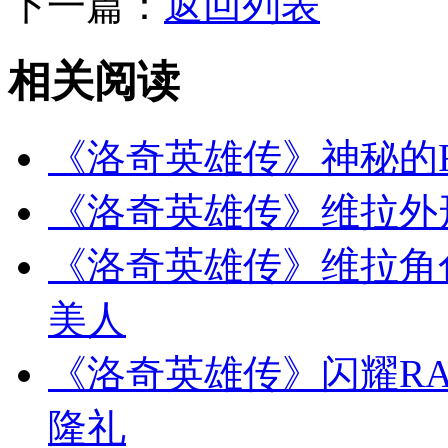
下一篇：
返回列表
相关阅读
《洛奇英雄传》神秘的R
《洛奇英雄传》维拉外
《洛奇英雄传》维拉角
美人
《洛奇英雄传》闪耀RA
隆礼