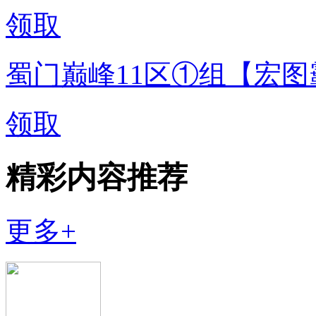
领取
蜀门巅峰11区①组【宏图
领取
精彩内容推荐
更多+