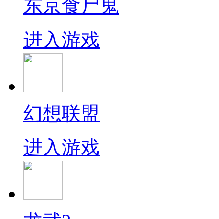
东京食尸鬼
进入游戏
幻想联盟
进入游戏