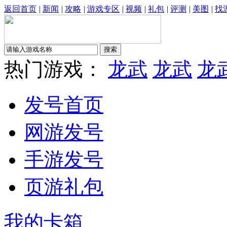
返回首页
|
新闻
|
攻略
|
游戏专区
|
视频
|
礼包
|
评测
|
美图
|
找
热门游戏：
龙武
龙武
龙
发号首页
网游发号
手游发号
页游礼包
我的卡箱