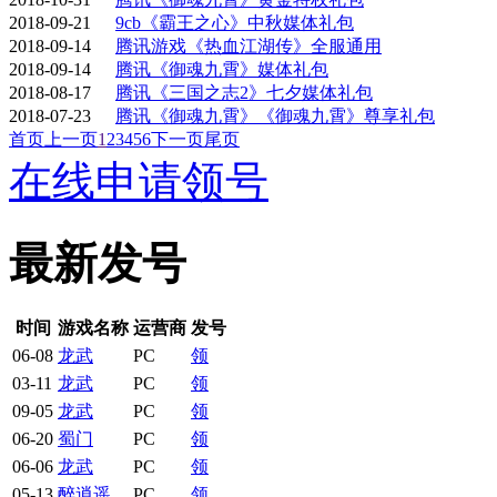
2018-09-21
9cb《霸王之心》中秋媒体礼包
2018-09-14
腾讯游戏《热血江湖传》全服通用
2018-09-14
腾讯《御魂九霄》媒体礼包
2018-08-17
腾讯《三国之志2》七夕媒体礼包
2018-07-23
腾讯《御魂九霄》《御魂九霄》尊享礼包
首页
上一页
1
2
3
4
5
6
下一页
尾页
在线申请领号
最新发号
时间
游戏名称
运营商
发号
06-08
龙武
PC
领
03-11
龙武
PC
领
09-05
龙武
PC
领
06-20
蜀门
PC
领
06-06
龙武
PC
领
05-13
醉逍遥
PC
领