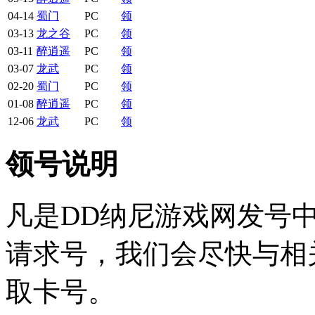
04-14
蜀门
PC
领
03-13
龙之谷
PC
领
03-11
醉逍遥
PC
领
03-07
龙武
PC
领
02-20
蜀门
PC
领
01-08
醉逍遥
PC
领
12-06
龙武
PC
领
领号说明
凡是DD纳尼游戏网发号
请求号，我们会尽快与相
取卡号。