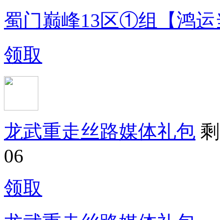
蜀门巅峰13区①组【鸿运
领取
龙武重走丝路媒体礼包
剩
06
领取