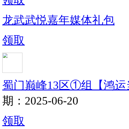
龙武武悦嘉年媒体礼包
领取
蜀门巅峰13区①组【鸿
期：2025-06-20
领取