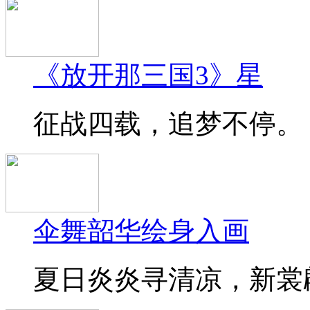
《放开那三国3》星
征战四载，追梦不停。《
伞舞韶华绘身入画
夏日炎炎寻清凉，新裳翩