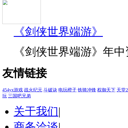
《剑侠世界端游》
《剑侠世界端游》年中资料
友情链接
454yx游戏
战火纪元
斗破诀
电玩橙子
铁骑冲锋
权御天下
天堂
玩
三国吧兄弟
关于我们
|
商务洽谈
|