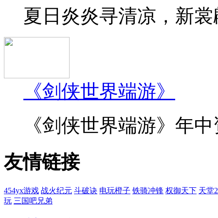
夏日炎炎寻清凉，新裳翩
《剑侠世界端游》
《剑侠世界端游》年中资料
友情链接
454yx游戏
战火纪元
斗破诀
电玩橙子
铁骑冲锋
权御天下
天堂
玩
三国吧兄弟