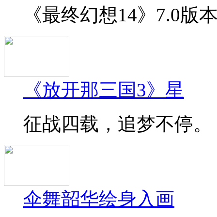
《最终幻想14》7.0版
《放开那三国3》星
征战四载，追梦不停。《
伞舞韶华绘身入画