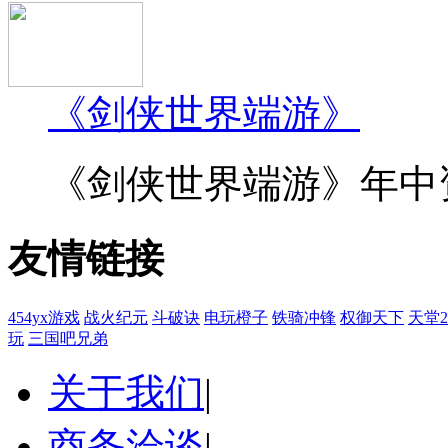
《剑侠世界端游》
《剑侠世界端游》年中资料
友情链接
454yx游戏
战火纪元
斗破诀
电玩橙子
铁骑冲锋
权御天下
天堂
玩
三国吧兄弟
关于我们
|
商务洽谈
|