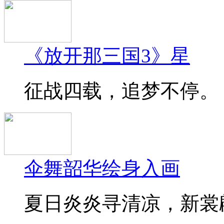
《放开那三国3》星
征战四载，追梦不停。《
伞舞韶华绘身入画
夏日炎炎寻清凉，新裳翩