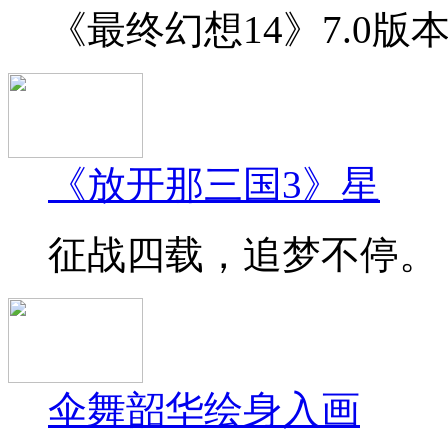
《最终幻想14》7.0版
《放开那三国3》星
征战四载，追梦不停。《
伞舞韶华绘身入画