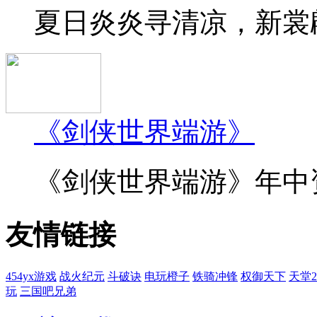
夏日炎炎寻清凉，新裳翩
《剑侠世界端游》
《剑侠世界端游》年中资料
友情链接
454yx游戏
战火纪元
斗破诀
电玩橙子
铁骑冲锋
权御天下
天堂
玩
三国吧兄弟