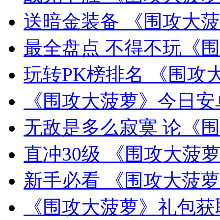
送暗金装备 《围攻大
最全盘点 不得不玩《
玩转PK榜排名 《围
《围攻大菠萝》今日安
无敌是多么寂寞 论《
直冲30级 《围攻大菠
新手必看 《围攻大菠
《围攻大菠萝》礼包获