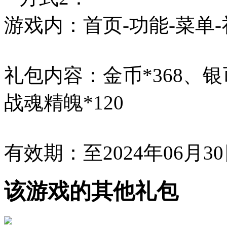
游戏内：首页-功能-菜单
礼包内容：金币*368、银币
战魂精魄*120
有效期：至2024年06月3
该游戏的其他礼包