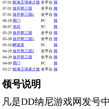
07-01
航海王强者之路
全平台
领
07-01
放开那三国
全平台
领
07-01
放开那三国2
全平台
领
06-18
蜀门
PC
领
06-07
龙武
PC
领
05-29
放开那三国
全平台
领
05-28
放开那三国2
全平台
领
05-10
醉逍遥
PC
领
04-29
放开那三国2
全平台
领
04-29
放开那三国
全平台
领
04-09
蜀门
PC
领
03-27
航海王强者之路
全平台
领
领号说明
凡是DD纳尼游戏网发号