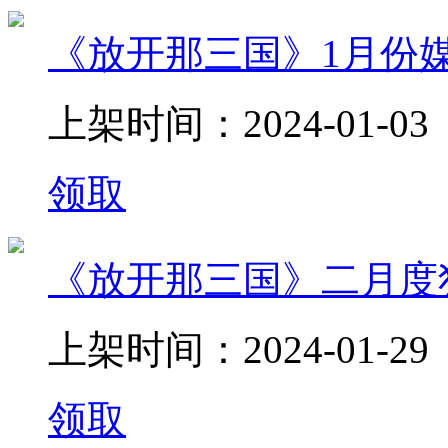
《放开那三国》1月份
上架时间：2024-01-03
领取
《放开那三国》二月度
上架时间：2024-01-29
领取