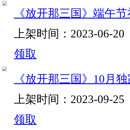
《放开那三国》端午节
上架时间：2023-06-20
领取
《放开那三国》10月独
上架时间：2023-09-25
领取