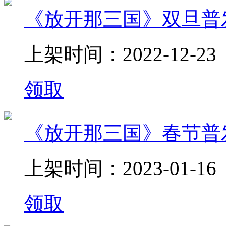
《放开那三国》双旦普
上架时间：2022-12-23
领取
《放开那三国》春节普
上架时间：2023-01-16
领取