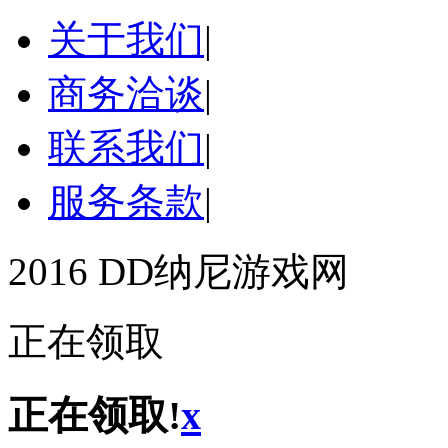
关于我们
|
商务洽谈
|
联系我们
|
服务条款
|
2016 DD纳尼游戏网
正在领取
正在领取!
x