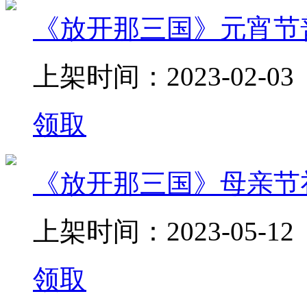
《放开那三国》元宵节
上架时间：2023-02-03
领取
《放开那三国》母亲节
上架时间：2023-05-12
领取