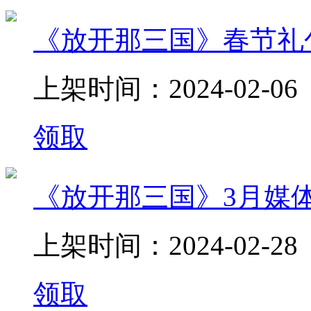
《放开那三国》春节礼
上架时间：2024-02-06
领取
《放开那三国》3月媒
上架时间：2024-02-28
领取