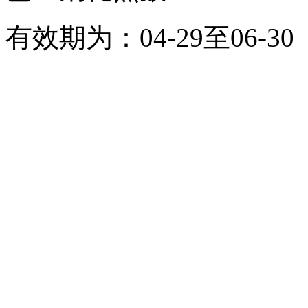
有效期为：04-29至06-30