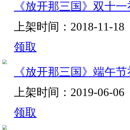
《放开那三国》双十一
上架时间：2018-11-18
领取
《放开那三国》端午节
上架时间：2019-06-06
领取