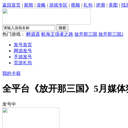
返回首页
|
新闻
|
攻略
|
游戏专区
|
视频
|
礼包
|
评测
|
美图
|
找
热门游戏：
醉逍遥
航海王强者之路
放开那三国
放开那三国2
发号首页
网游发号
手游发号
页游礼包
我的卡箱
全平台《放开那三国》5月媒体
发号中