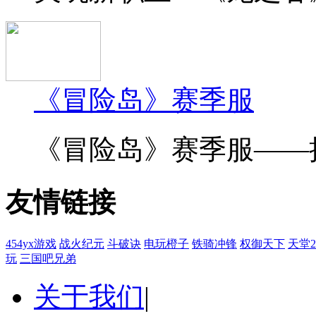
《冒险岛》赛季服
《冒险岛》赛季服——挑
友情链接
454yx游戏
战火纪元
斗破诀
电玩橙子
铁骑冲锋
权御天下
天堂
玩
三国吧兄弟
关于我们
|