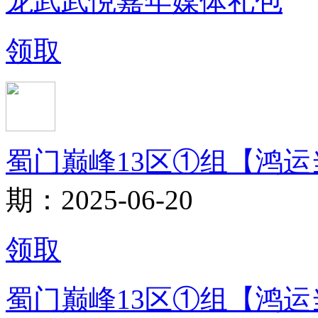
龙武武悦嘉年媒体礼包
领取
蜀门巅峰13区①组【鸿
期：2025-06-20
领取
蜀门巅峰13区①组【鸿运