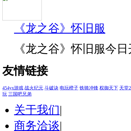
《龙之谷》怀旧服
《龙之谷》怀旧服今日开
友情链接
454yx游戏
战火纪元
斗破诀
电玩橙子
铁骑冲锋
权御天下
天堂
玩
三国吧兄弟
关于我们
|
商务洽谈
|