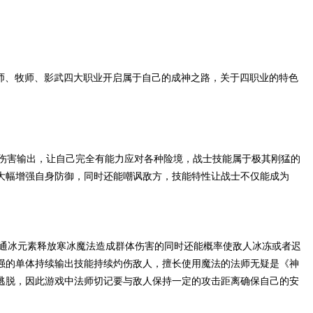
师、牧师、影武四大职业开启属于自己的成神之路，关于四职业的特色
伤害输出，让自己完全有能力应对各种险境，战士技能属于极其刚猛的
大幅增强自身防御，同时还能嘲讽敌方，技能特性让战士不仅能成为
通冰元素释放寒冰魔法造成群体伤害的同时还能概率使敌人冰冻或者迟
强的单体持续输出技能持续灼伤敌人，擅长使用魔法的法师无疑是《神
逃脱，因此游戏中法师切记要与敌人保持一定的攻击距离确保自己的安