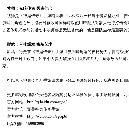
牧师：光暗使者 医者仁心
牧师是《神鬼传奇》手游辅助职业，和法师一样属于魔法型职业，擅长
演辅助角色之外，必要时候牧师同样可以使用暗魔法对敌人进行打击伤
以团体形式参与的活动中牧师都是无法替代的，他是团队生存最重要的
影武：单体爆发 暗杀艺术
影武，行走在《神鬼传奇》手游世界黑暗角落的神秘势力，拥有极强的
间内打开对手缺口，如果个人实力够强在团队PVP活动中瞬杀敌方法
家。
可以说《神鬼传奇》手游四大职业分工明确各具特色，玩家可以自由选
更多精彩欢迎各位天选者登陆莫提尼亚世界体验，掌尖屠魔弑神，尽
官方网站：http://g.baidu.com/sgcq/
官方微信：完美神鬼传奇手游
官方微博：http://weibo.com/sgcq3d
玩家Q群：159903996