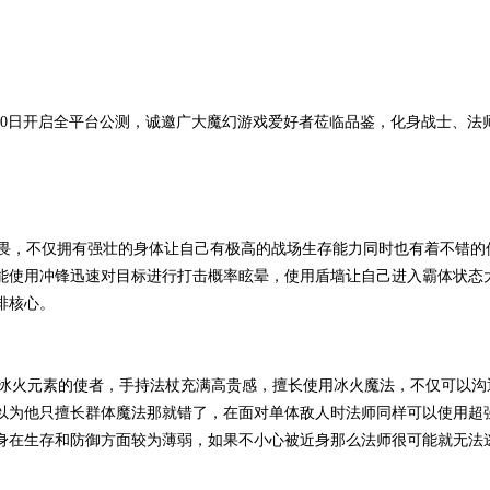
0日开启全平台公测，诚邀广大魔幻游戏爱好者莅临品鉴，化身战士、法
，不仅拥有强壮的身体让自己有极高的战场生存能力同时也有着不错的
能使用冲锋迅速对目标进行打击概率眩晕，使用盾墙让自己进入霸体状态
排核心。
冰火元素的使者，手持法杖充满高贵感，擅长使用冰火魔法，不仅可以沟
以为他只擅长群体魔法那就错了，在面对单体敌人时法师同样可以使用超
身在生存和防御方面较为薄弱，如果不小心被近身那么法师很可能就无法