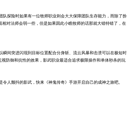
团队探险时如果有一位牧师职业则会大大保障团队生存能力，而除了扮
面相对法师会弱一些，但是如果因此小瞧牧师的话那就大错特错了，在
以瞬间突进闪现到目标位置配合分身斩、流云风暴和击溃可以在极短时
无视防御和抗性的效果，影武职业最适合追求极限操作和单体秒杀的玩
是令人颤抖的影武，快来《神鬼传奇》手游开启自己的成神之旅吧。