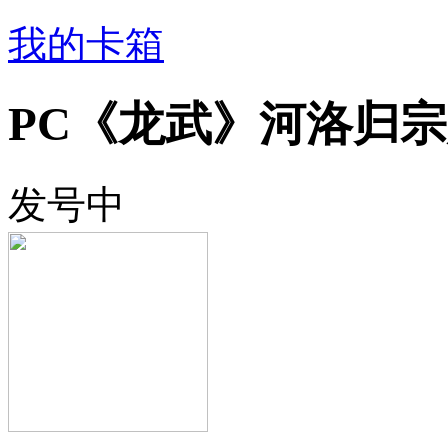
我的卡箱
PC《龙武》河洛归
发号中