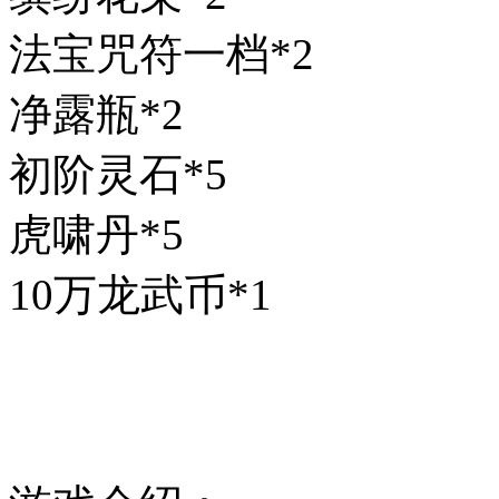
法宝咒符一档*2
净露瓶*2
初阶灵石*5
虎啸丹*5
10万龙武币*1