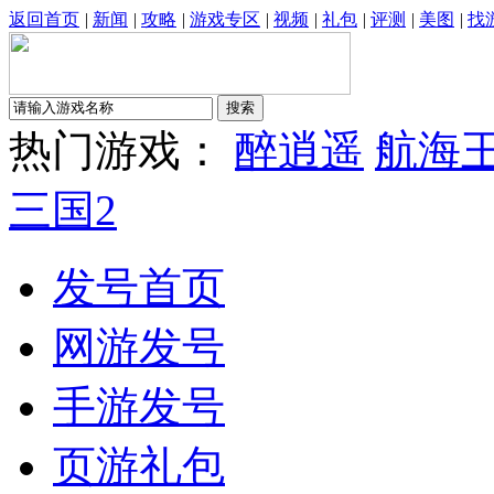
返回首页
|
新闻
|
攻略
|
游戏专区
|
视频
|
礼包
|
评测
|
美图
|
找
热门游戏：
醉逍遥
航海
三国2
发号首页
网游发号
手游发号
页游礼包