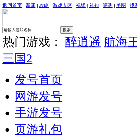
返回首页
|
新闻
|
攻略
|
游戏专区
|
视频
|
礼包
|
评测
|
美图
|
找
热门游戏：
醉逍遥
航海
三国2
发号首页
网游发号
手游发号
页游礼包