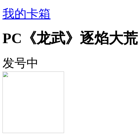
我的卡箱
PC《龙武》逐焰大
发号中