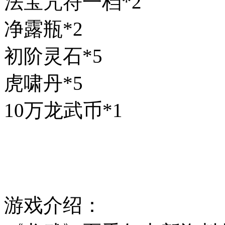
法宝咒符一档*2
净露瓶*2
初阶灵石*5
虎啸丹*5
10万龙武币*1
游戏介绍：