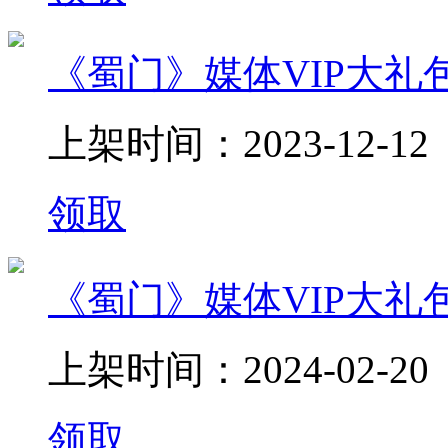
《蜀门》媒体VIP大礼
上架时间：2023-12-12
领取
《蜀门》媒体VIP大礼
上架时间：2024-02-20
领取