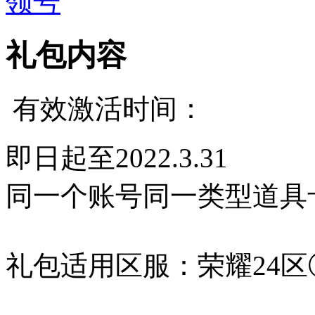
领号
礼包内容
有效激活时间：
即日起至2022.3.31
同一个账号同一类型道具
礼包适用区服：荣耀24