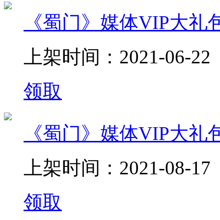
《蜀门》媒体VIP大礼
上架时间：2021-06-22
领取
《蜀门》媒体VIP大礼
上架时间：2021-08-17
领取