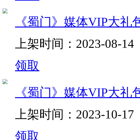
《蜀门》媒体VIP大礼
上架时间：2023-08-14
领取
《蜀门》媒体VIP大礼
上架时间：2023-10-17
领取