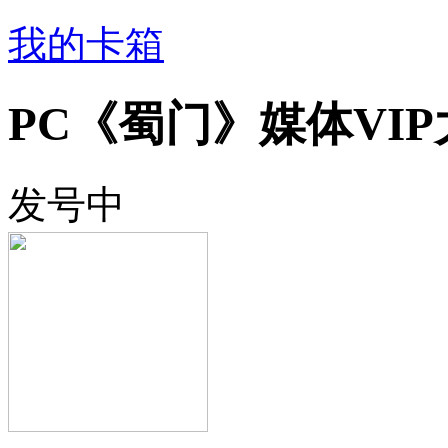
我的卡箱
PC《蜀门》媒体VI
发号中