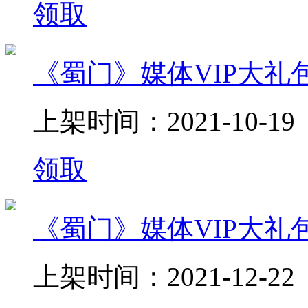
领取
《蜀门》媒体VIP大礼
上架时间：2021-10-19
领取
《蜀门》媒体VIP大礼
上架时间：2021-12-22