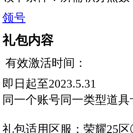
领号
礼包内容
有效激活时间：
即日起至2023.5.31
同一个账号同一类型道具
礼包适用区服：荣耀25