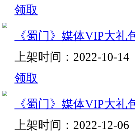
领取
《蜀门》媒体VIP大礼
上架时间：2022-10-14
领取
《蜀门》媒体VIP大礼
上架时间：2022-12-06