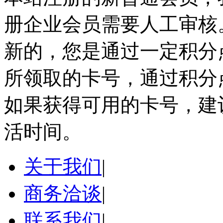
册企业会员需要人工审核
新的，您是通过一定积分
所领取的卡号，通过积分
如果获得可用的卡号，建
活时间。
关于我们
|
商务洽谈
|
联系我们
|