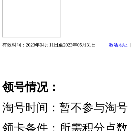
有效时间：
2023年04月11日至2023年05月31日
激活地址
领号情况：
淘号时间：暂不参与淘号
领卡条件：所需积分点