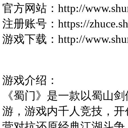
官方网站：http://www.shume
注册账号：https://zhuce.shu
游戏下载：http://www.shume
游戏介绍：
《蜀门》是一款以蜀山剑
游，游戏内千人竞技，开
营对抗还原经典江湖斗争