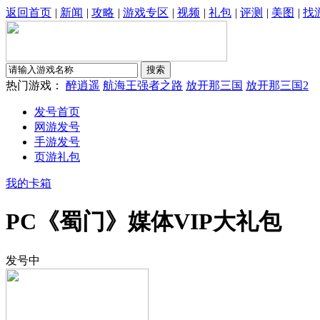
返回首页
|
新闻
|
攻略
|
游戏专区
|
视频
|
礼包
|
评测
|
美图
|
找
热门游戏：
醉逍遥
航海王强者之路
放开那三国
放开那三国2
发号首页
网游发号
手游发号
页游礼包
我的卡箱
PC《蜀门》媒体VIP大礼包
发号中